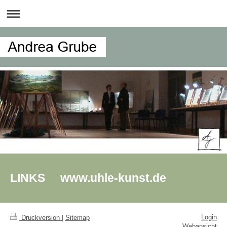
LINKS www.uhle-kunst.de
Login
Druckversion
|
Sitemap
Webansicht